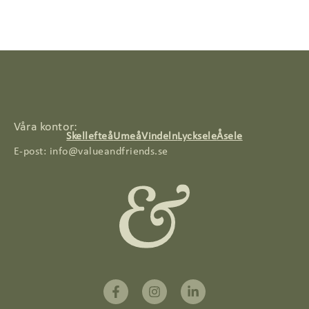
Våra kontor:
Skellefteå
Umeå
Vindeln
Lycksele
Åsele
E-post:
info@valueandfriends.se