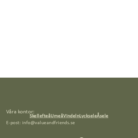
Våra kontor:
Skellefteå
Umeå
Vindeln
Lycksele
Åsele
E-post:
info@valueandfriends.se